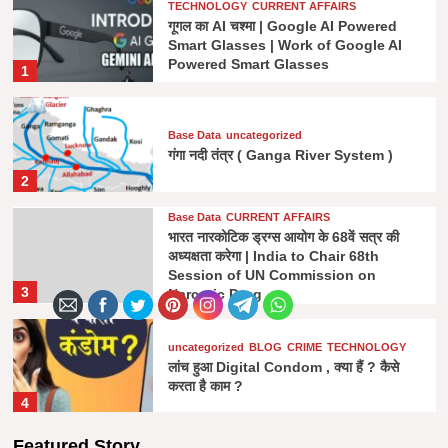
TECHNOLOGY
CURRENT AFFAIRS
गूगल का AI चश्मा | Google AI Powered
Smart Glasses | Work of Google AI
Powered Smart Glasses
1
Base Data
uncategorized
गंगा नदी तंत्र ( Ganga River System )
Base Data
uncategorized
गंगा नदी तंत्र ( Ganga River System )
शिवेंद्र सिंह चौहान
February 1, 2025
0
2
Base Data
CURRENT AFFAIRS
भारत नारकोटिक ड्रग्स आयोग के 68वें सत्र की
अध्यक्षता करेगा | India to Chair 68th
Session of UN Commission on
3
Narcotic Drug
Base Data
CURRENT AFFAIRS
भारत नारकोटिक ड्रग्स आयोग के 68वें सत्र की अध्यक्षता
uncategorized
BLOG
CRIME
TECHNOLOGY
करेगा | India to Chair 68th Session of UN
लांच हुआ Digital Condom , क्या हैं ? कैसे
करता है काम ?
Commission on Narcotic Drug
4
शिवेंद्र सिंह चौहान
December 8, 2024
0
Featured Story