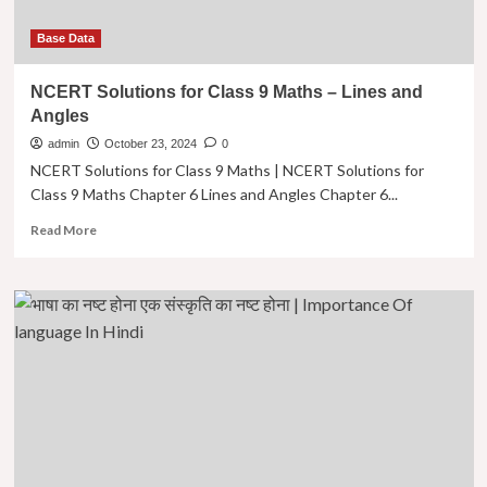
Base Data
NCERT Solutions for Class 9 Maths – Lines and
Angles
admin
October 23, 2024
0
NCERT Solutions for Class 9 Maths | NCERT Solutions for
Class 9 Maths Chapter 6 Lines and Angles Chapter 6...
Read
Read More
more
about
NCERT
Solutions
for
Class
9
Maths
–
Lines
and
Angles