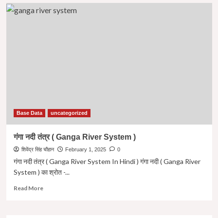
गूगल
का
AI
चश्मा
|
Google
AI
Powered
Smart
Glasses
|
Work
of
Base Data
uncategorized
Google
AI
गंगा नदी तंत्र ( Ganga River System )
Powered
शिवेंद्र सिंह चौहान
Smart
February 1, 2025
0
Glasses
गंगा नदी तंत्र ( Ganga River System In Hindi ) गंगा नदी ( Ganga River
System ) का श्रोत -...
Read
Read More
more
about
गंगा