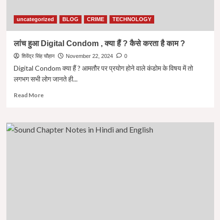
|
India
to
uncategorized
BLOG
CRIME
TECHNOLOGY
Chair
68th
लांच हुआ Digital Condom , क्या हैं ? कैसे करता है काम ?
Session
शिवेंद्र सिंह चौहान
of
November 22, 2024
0
UN
Digital Condom क्या हैं ? आमतौर पर प्रयोग होने वाले कंडोम के विषय में तो
Commission
लगभग सभी लोग जानते ही...
on
Read
Narcotic
Read More
more
Drug
about
लांच
हुआ
Digital
Condom
,
क्या
हैं
?
कैसे
करता
है