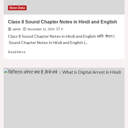
काम
?
Base Data
Class 8 Sound Chapter Notes in Hindi and English
admin
November 11, 2024
0
Class 8 Sound Chapter Notes in Hindi and English ध्वनि चैप्टर (
Sound Chapter Notes in Hindi and English )...
Read
Read More
more
about
Class
8
Sound
Chapter
Notes
in
Hindi
and
English