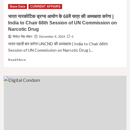
नदी
Base Data
CURRENT AFFAIRS
तंत्र
(
भारत नारकोटिक ड्रग्स आयोग के 68वें सत्र की अध्यक्षता करेगा |
Ganga
India to Chair 68th Session of UN Commission on
River
Narcotic Drug
System
)
शिवेंद्र सिंह चौहान
December 8, 2024
0
भारत पहली बार करेगा UNCND की अध्यक्षता ( India to Chair 68th
Session of UN Commission on Narcotic Drug )...
Read
Read More
more
about
भारत
नारकोटिक
ड्रग्स
आयोग
के
68वें
सत्र
की
अध्यक्षता
करेगा