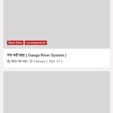
English
admin
November 11, 2024
0
Base Data
uncategorized
गंगा नदी तंत्र ( Ganga River System )
शिवेंद्र सिंह चौहान
February 1, 2025
0