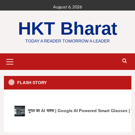
Skip
August 6, 2026
to
content
HKT Bharat
TODAY A READER TOMORROW A LEADER
Primary
Menu
FLASH STORY
गूगल का AI चश्मा | Google AI Powered Smart Glasses |