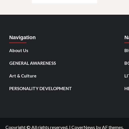
Navigation
N
About Us
B
GENERAL AWARENESS
B
Art & Culture
L
PERSONALITY DEVELOPMENT
H
Copyright © All rights reserved.
|
CoverNews
by AF themes.