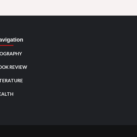
avigation
IOGRAPHY
OOK REVIEW
ITERATURE
EALTH