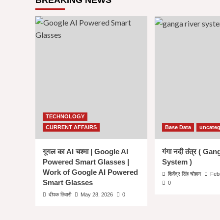
BREAKING NEWS
कौशल
या
Skill
क्यों
जरुरी
हैं
?
Importance
of
Skills
in
Life
TECHNOLOGY
In
CURRENT AFFAIRS
Base Data
uncateg
Hindi
गूगल का AI चश्मा | Google AI
गंगा नदी तंत्र ( Ga
Powered Smart Glasses |
System )
Work of Google AI Powered
शिवेंद्र सिंह चौहान
Feb
Smart Glasses
0
दीपक तिवारी
May 28, 2026
0