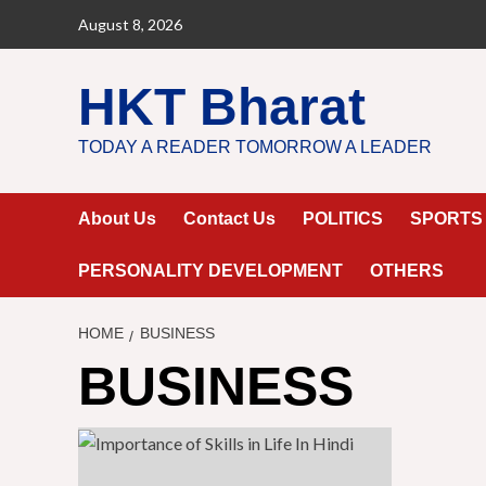
Skip
August 8, 2026
to
content
HKT Bharat
TODAY A READER TOMORROW A LEADER
About Us
Contact Us
POLITICS
SPORTS
PERSONALITY DEVELOPMENT
OTHERS
HOME
BUSINESS
BUSINESS