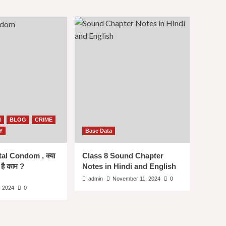
d
BLOG
CRIME
Y
Base Data
ital Condom , क्या
Class 8 Sound Chapter
 है काम ?
Notes in Hindi and English
admin
November 11, 2024
0
 2024
0