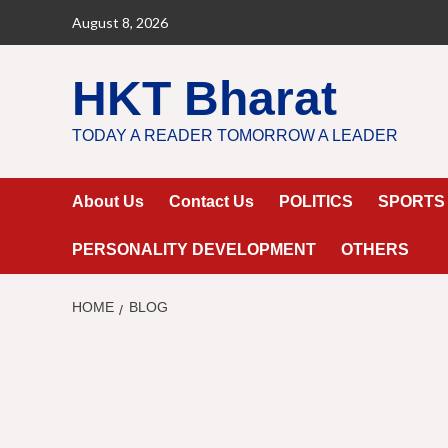
Skip
August 8, 2026
to
content
HKT Bharat
TODAY A READER TOMORROW A LEADER
About Us
Contact Us
POLITICS
SPORTS
PERSONALITY DEVELOPMENT
OTHERS
HOME
BLOG