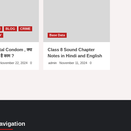
d
BLOG
CRIME
Y
Base Data
ital Condom , क्या
Class 8 Sound Chapter
 है काम ?
Notes in Hindi and English
November 22, 2024
0
admin
November 11, 2024
0
avigation