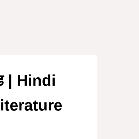
खंड | Hindi
iterature