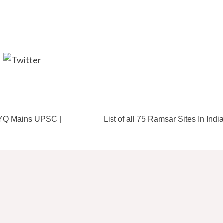
https://twitter.com/hktbharat
https
ure PYQ Mains UPSC |
List of all 75 Ramsar Sites In India I