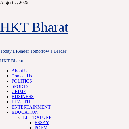
Skip
August 7, 2026
to
content
HKT Bharat
Today a Reader Tomorrow a Leader
Primary
HKT Bharat
Menu
About Us
Contact Us
POLITICS
SPORTS
CRIME
BUSINESS
HEALTH
ENTERTAINMENT
EDUCATION
LITERATURE
ESSAY
POEM