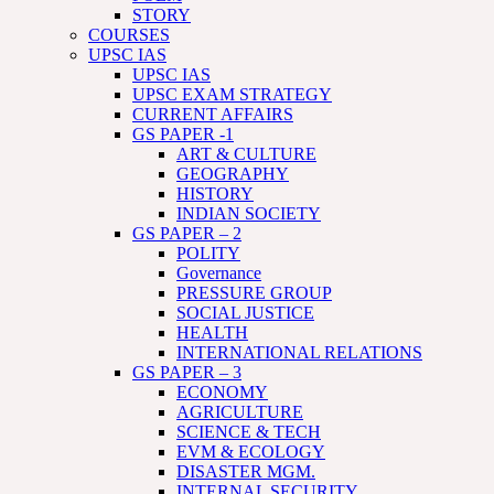
STORY
COURSES
UPSC IAS
UPSC IAS
UPSC EXAM STRATEGY
CURRENT AFFAIRS
GS PAPER -1
ART & CULTURE
GEOGRAPHY
HISTORY
INDIAN SOCIETY
GS PAPER – 2
POLITY
Governance
PRESSURE GROUP
SOCIAL JUSTICE
HEALTH
INTERNATIONAL RELATIONS
GS PAPER – 3
ECONOMY
AGRICULTURE
SCIENCE & TECH
EVM & ECOLOGY
DISASTER MGM.
INTERNAL SECURITY