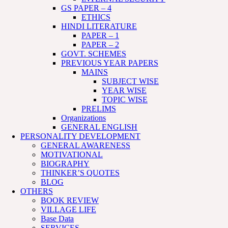
GS PAPER – 4
ETHICS
HINDI LITERATURE
PAPER – 1
PAPER – 2
GOVT. SCHEMES
PREVIOUS YEAR PAPERS
MAINS
SUBJECT WISE
YEAR WISE
TOPIC WISE
PRELIMS
Organizations
GENERAL ENGLISH
PERSONALITY DEVELOPMENT
GENERAL AWARENESS
MOTIVATIONAL
BIOGRAPHY
THINKER’S QUOTES
BLOG
OTHERS
BOOK REVIEW
VILLAGE LIFE
Base Data
SERVICES