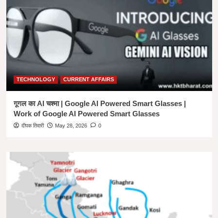
से
बचाएं
।
6
WAYS
TO
PROTECT
CHILDREN
TECHNOLOGY
CURRENT AFFAIRS
FROM
DEPRESSION
गूगल का AI चश्मा | Google AI Powered Smart Glasses |
Work of Google AI Powered Smart Glasses
दीपक तिवारी
May 28, 2026
0