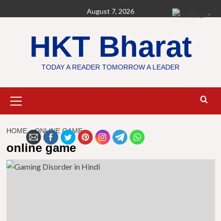
Skip
August 7, 2026
Hindi
▼
to
content
HKT Bharat
TODAY A READER TOMORROW A LEADER
Primary
Menu
HOME
ONLINE GAME
online game