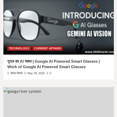
जो
गाँधीजी
को
कहती
थी
मिकी
माउस
।
भारत
कोकिला
TECHNOLOGY
CURRENT AFFAIRS
:
सरोजनी
नायडू
गूगल का AI चश्मा | Google AI Powered Smart Glasses |
।
Work of Google AI Powered Smart Glasses
BIOGRAPHY
दीपक तिवारी
May 28, 2026
0
OF
SAROJINI
NAIDU
IN
HINDI