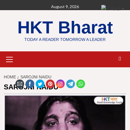
Skip
August 9, 2026
Hindi
▼
to
content
HKT Bharat
TODAY A READER TOMORROW A LEADER
Primary
Menu
HOME
SAROJNI NAIDU
SAROJNI NAIDU