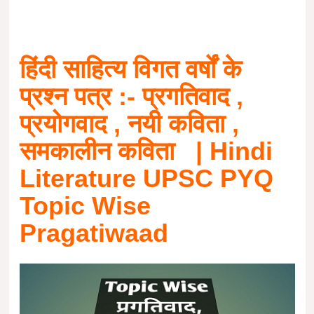
हिंदी साहित्य
विगत वर्षों के
प्रश्न पत्र :- प्रगतिवाद ,
प्रयोगवाद , नयी कविता ,
समकालीन कविता
| Hindi
Literature UPSC PYQ
Topic Wise
Pragatiwaad