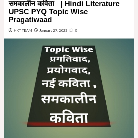
समकालीन कविता | Hindi Literature
UPSC PYQ Topic Wise
Pragatiwaad
HKT TEAM
January 27, 2023
0