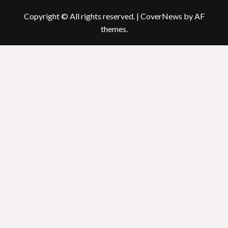
Copyright © All rights reserved.
|
CoverNews
by AF
themes.