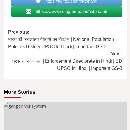
https://twitter.com/hktbharat
https://www.instagram.com/hktbharat/
Post
Previous:
भारत की जनसंख्या नीतियों का विकास | National Population
navigation
Policies History UPSC In Hindi | Important GS-3
Next:
प्रवर्तन निदेशालय | Enforcement Directorate in Hindi | ED
UPSC In Hindi | Important GS-3
More Stories