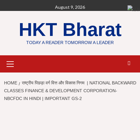
Skip
August 9, 2026
H
to
content
HKT Bharat
TODAY A READER TOMORROW A LEADER
Primary
Menu
HOME
राष्ट्रीय पिछड़ा वर्ग वित्त और विकास निगम | NATIONAL BACKWARD
CLASSES FINANCE & DEVELOPMENT CORPORATION-
NBCFDC IN HINDI | IMPORTANT GS-2