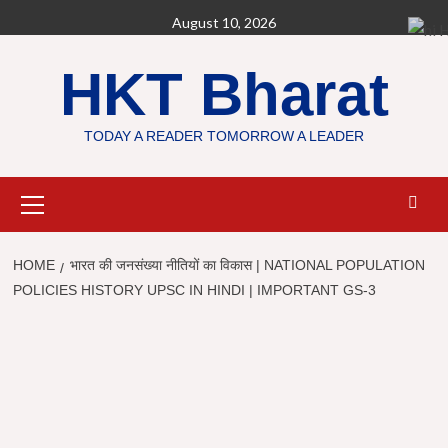
Skip
August 10, 2026
H
to
content
HKT Bharat
TODAY A READER TOMORROW A LEADER
Primary
Menu
HOME
भारत की जनसंख्या नीतियों का विकास | NATIONAL POPULATION
POLICIES HISTORY UPSC IN HINDI | IMPORTANT GS-3