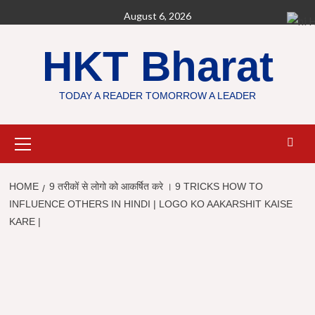
Skip
August 6, 2026
H
to
content
HKT Bharat
TODAY A READER TOMORROW A LEADER
Primary
Menu
HOME
9 तरीकों से लोगो को आकर्षित करे । 9 TRICKS HOW TO
INFLUENCE OTHERS IN HINDI | LOGO KO AAKARSHIT KAISE
KARE |