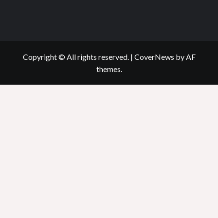
Copyright © All rights reserved.
|
CoverNews
by AF
themes.