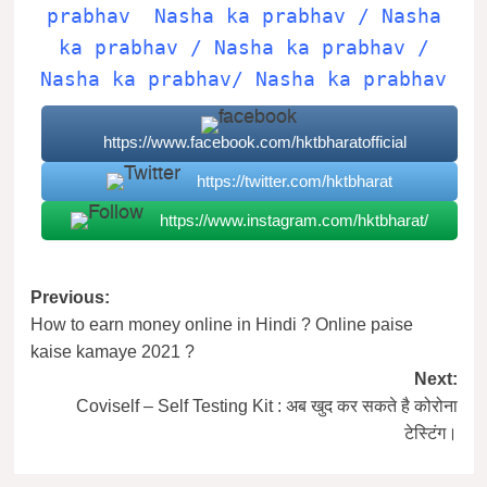
prabhav Nasha ka prabhav / Nasha
ka prabhav / Nasha ka prabhav /
Nasha ka prabhav/ Nasha ka prabhav
https://www.facebook.com/hktbharatofficial
https://twitter.com/hktbharat
https://www.instagram.com/hktbharat/
Post
Previous:
How to earn money online in Hindi ? Online paise
navigation
kaise kamaye 2021 ?
Next:
Coviself – Self Testing Kit : अब खुद कर सकते है कोरोना
टेस्टिंग।