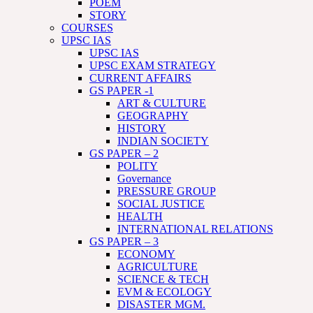
POEM
STORY
COURSES
UPSC IAS
UPSC IAS
UPSC EXAM STRATEGY
CURRENT AFFAIRS
GS PAPER -1
ART & CULTURE
GEOGRAPHY
HISTORY
INDIAN SOCIETY
GS PAPER – 2
POLITY
Governance
PRESSURE GROUP
SOCIAL JUSTICE
HEALTH
INTERNATIONAL RELATIONS
GS PAPER – 3
ECONOMY
AGRICULTURE
SCIENCE & TECH
EVM & ECOLOGY
DISASTER MGM.