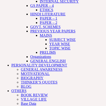
INTERNAL SECURITY
GS PAPER – 4
ETHICS
HINDI LITERATURE
PAPER – 1
PAPER – 2
GOVT. SCHEMES
PREVIOUS YEAR PAPERS
MAINS
SUBJECT WISE
YEAR WISE
TOPIC WISE
PRELIMS
Organizations
GENERAL ENGLISH
PERSONALITY DEVELOPMENT
GENERAL AWARENESS
MOTIVATIONAL
BIOGRAPHY
THINKER’S QUOTES
BLOG
OTHERS
BOOK REVIEW
VILLAGE LIFE
Base Data