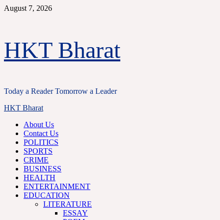
Skip
August 7, 2026
to
content
HKT Bharat
Today a Reader Tomorrow a Leader
Primary
HKT Bharat
Menu
About Us
Contact Us
POLITICS
SPORTS
CRIME
BUSINESS
HEALTH
ENTERTAINMENT
EDUCATION
LITERATURE
ESSAY