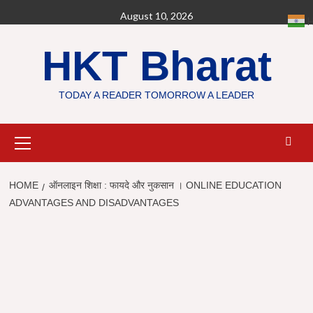
Skip
August 10, 2026
H
to
content
HKT Bharat
TODAY A READER TOMORROW A LEADER
Primary
Menu
HOME
ऑनलाइन शिक्षा : फायदे और नुकसान । ONLINE EDUCATION
ADVANTAGES AND DISADVANTAGES