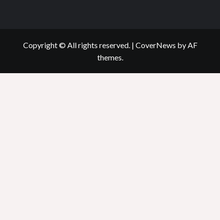
Copyright © All rights reserved.
|
CoverNews
by AF
themes.