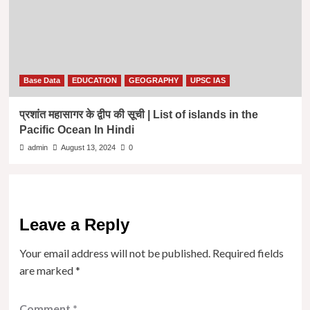
Base Data
EDUCATION
GEOGRAPHY
UPSC IAS
प्रशांत महासागर के द्वीप की सूची | List of islands in the
Pacific Ocean In Hindi
admin
August 13, 2024
0
Leave a Reply
Your email address will not be published.
Required fields
are marked
*
Comment
*