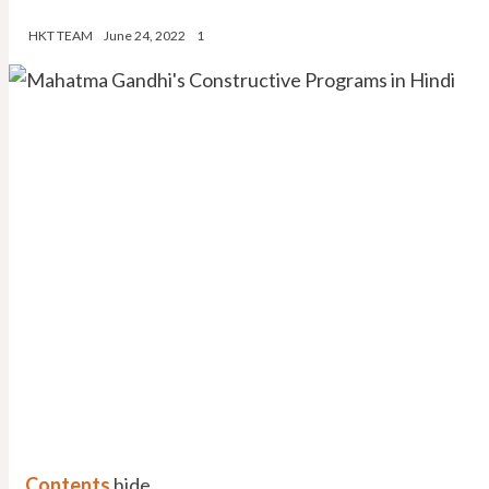
HKT TEAM
June 24, 2022
1
Contents
hide