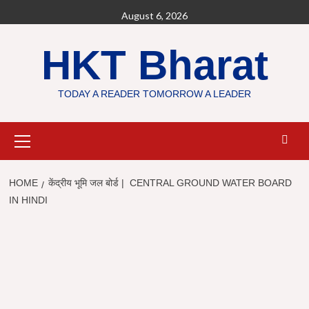
Skip
August 6, 2026
to
content
HKT Bharat
TODAY A READER TOMORROW A LEADER
Primary
Menu
HOME
केंद्रीय भूमि जल बोर्ड | CENTRAL GROUND WATER BOARD
IN HINDI