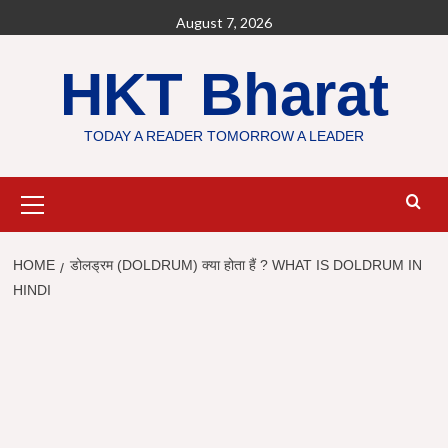
Skip
August 7, 2026
to
content
HKT Bharat
TODAY A READER TOMORROW A LEADER
Primary
Menu
HOME
डोलड्रम (DOLDRUM) क्या होता हैं ? WHAT IS DOLDRUM IN
HINDI