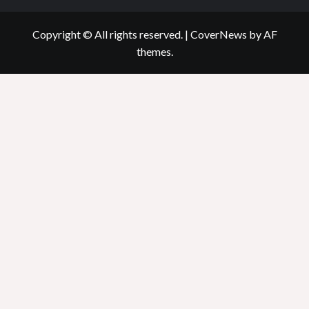
Copyright © All rights reserved.
|
CoverNews
by AF
themes.