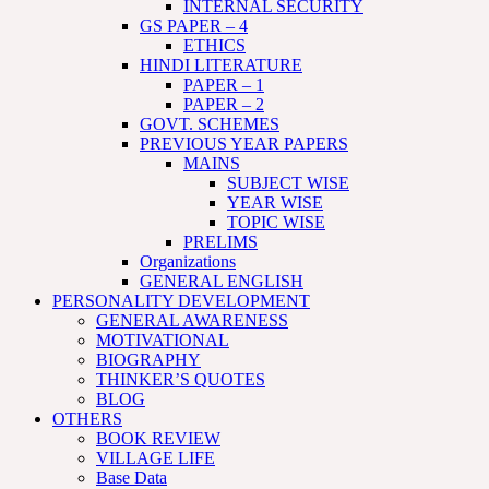
INTERNAL SECURITY
GS PAPER – 4
ETHICS
HINDI LITERATURE
PAPER – 1
PAPER – 2
GOVT. SCHEMES
PREVIOUS YEAR PAPERS
MAINS
SUBJECT WISE
YEAR WISE
TOPIC WISE
PRELIMS
Organizations
GENERAL ENGLISH
PERSONALITY DEVELOPMENT
GENERAL AWARENESS
MOTIVATIONAL
BIOGRAPHY
THINKER’S QUOTES
BLOG
OTHERS
BOOK REVIEW
VILLAGE LIFE
Base Data