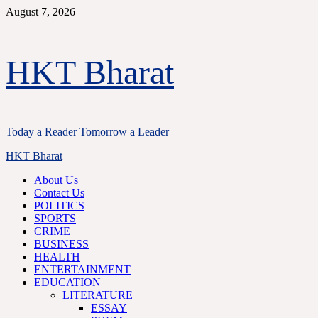
Skip
August 7, 2026
to
content
HKT Bharat
Today a Reader Tomorrow a Leader
Primary
HKT Bharat
Menu
About Us
Contact Us
POLITICS
SPORTS
CRIME
BUSINESS
HEALTH
ENTERTAINMENT
EDUCATION
LITERATURE
ESSAY