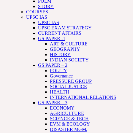
POEM
STORY
COURSES
UPSC IAS
UPSC IAS
UPSC EXAM STRATEGY
CURRENT AFFAIRS
GS PAPER -1
ART & CULTURE
GEOGRAPHY
HISTORY
INDIAN SOCIETY
GS PAPER – 2
POLITY
Governance
PRESSURE GROUP
SOCIAL JUSTICE
HEALTH
INTERNATIONAL RELATIONS
GS PAPER – 3
ECONOMY
AGRICULTURE
SCIENCE & TECH
EVM & ECOLOGY
DISASTER MGM.