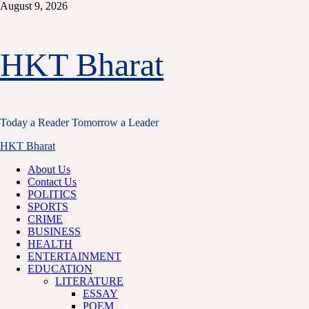
Skip
August 9, 2026
to
content
HKT Bharat
Today a Reader Tomorrow a Leader
Primary
HKT Bharat
Menu
About Us
Contact Us
POLITICS
SPORTS
CRIME
BUSINESS
HEALTH
ENTERTAINMENT
EDUCATION
LITERATURE
ESSAY
POEM