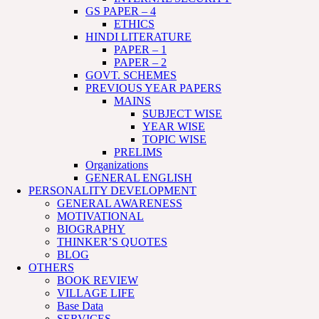
GS PAPER – 4
ETHICS
HINDI LITERATURE
PAPER – 1
PAPER – 2
GOVT. SCHEMES
PREVIOUS YEAR PAPERS
MAINS
SUBJECT WISE
YEAR WISE
TOPIC WISE
PRELIMS
Organizations
GENERAL ENGLISH
PERSONALITY DEVELOPMENT
GENERAL AWARENESS
MOTIVATIONAL
BIOGRAPHY
THINKER’S QUOTES
BLOG
OTHERS
BOOK REVIEW
VILLAGE LIFE
Base Data
SERVICES