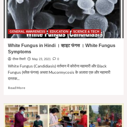
खुद
कर
सकते
है
कोरोना
टेस्टिंग।
GENERAL AWARENESS
EDUCATION
SCIENCE & TECH
White Fungus in Hindi । व्हाइट फंगस । White Fungus
Symptoms
दीपक तिवारी
May 23, 2021
0
White Fungus (Candidiasis) वर्तमान में कोरोना महामारी और Black
Fungus (ब्लैक फंगस) अथवा Mucormycosis के अलावा एक और महामारी
दस्तक...
Read
Read More
more
about
White
Fungus
in
Hindi
।