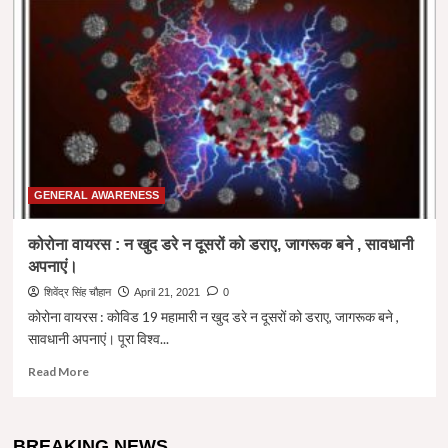
तरीकों
से
बच्चों
को
अवसाद
से
बचाएं
।
6
WAYS
TO
GENERAL AWARENESS
PROTECT
CHILDREN
कोरोना वायरस : न खुद डरे न दूसरों को डराए, जागरूक बने , सावधानी
FROM
अपनाएं।
DEPRESSION
शिवेंद्र सिंह चौहान
April 21, 2021
0
कोरोना वायरस : कोविड 19 महामारी न खुद डरे न दूसरों को डराए, जागरूक बने ,
सावधानी अपनाएं। पूरा विश्व...
Read
Read More
more
about
कोरोना
BREAKING NEWS
वायरस