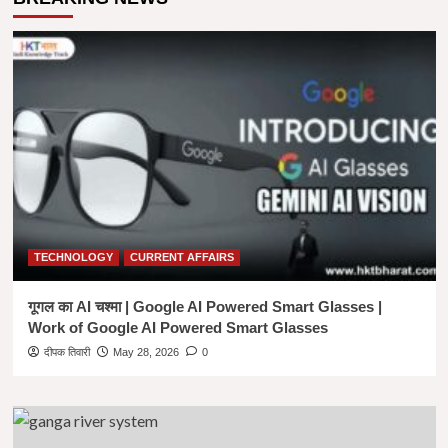
:
न
खुद
डरे
न
दूसरों
को
डराए,
जागरूक
बने
,
सावधानी
अपनाएं।
TECHNOLOGY
CURRENT AFFAIRS
गूगल का AI चश्मा | Google AI Powered Smart Glasses |
Work of Google AI Powered Smart Glasses
दीपक तिवारी
May 28, 2026
0