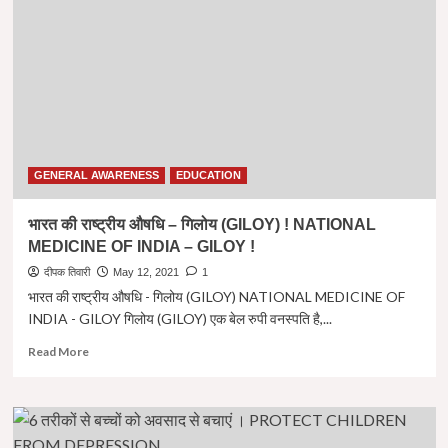
:-
Online
Education
Initiative
क्षमता
संवर्धन
कार्यक्रम
:-
ऑनलाइन
शिक्षा
GENERAL AWARENESS
EDUCATION
में
स्कूल
भारत की राष्ट्रीय औषधि – गिलोय (GILOY) ! NATIONAL
बच्चों
MEDICINE OF INDIA – GILOY !
के
द्वार-
दीपक तिवारी
May 12, 2021
1
एक
भारत की राष्ट्रीय औषधि - गिलोय (GILOY) NATIONAL MEDICINE OF
पहल
INDIA - GILOY गिलोय (GILOY) एक बेल रुपी वनस्पति है,...
|
Read
Read More
more
about
भारत
की
राष्ट्रीय