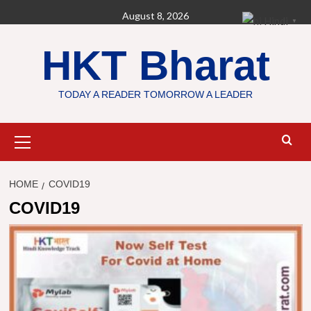
Skip
August 8, 2026
Hindi
▼
to
content
HKT Bharat
TODAY A READER TOMORROW A LEADER
Primary
Menu
HOME
COVID19
COVID19