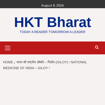
Skip
August 8, 2026
to
content
HKT Bharat
TODAY A READER TOMORROW A LEADER
Primary
Menu
HOME
भारत की राष्ट्रीय औषधि – गिलोय (GILOY) ! NATIONAL
MEDICINE OF INDIA – GILOY !