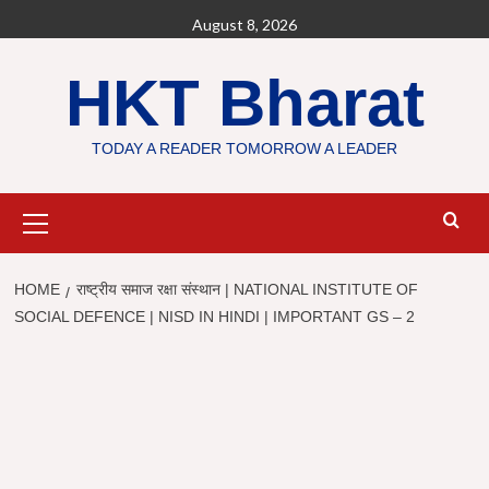
Skip
August 8, 2026
to
content
HKT Bharat
TODAY A READER TOMORROW A LEADER
Primary
Menu
HOME
राष्ट्रीय समाज रक्षा संस्थान | NATIONAL INSTITUTE OF
SOCIAL DEFENCE | NISD IN HINDI | IMPORTANT GS – 2