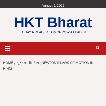
Skip
August 6, 2026
to
content
HKT Bharat
TODAY A READER TOMORROW A LEADER
Primary
Menu
HOME
न्यूटन के गति नियम | NEWTON’S LAWS OF MOTION IN
HINDI