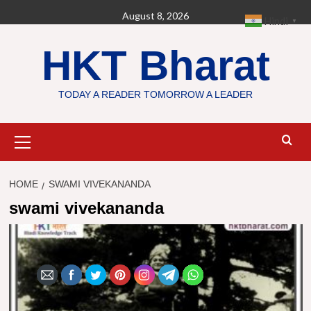
Skip
August 8, 2026
Hindi
▼
to
content
HKT Bharat
TODAY A READER TOMORROW A LEADER
Primary
Menu
HOME
SWAMI VIVEKANANDA
swami vivekananda