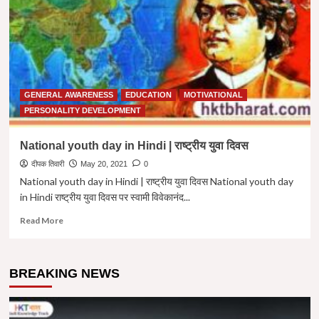
|
स्वामी
विवेकानंद
जी
की
अल्मोड़ा
यात्रा
GENERAL AWARENESS
EDUCATION
MOTIVATIONAL
|
SWAMI
PERSONALITY DEVELOPMENT
VIVEKANANDA
IN
National youth day in Hindi | राष्ट्रीय युवा दिवस
ALMORA
दीपक तिवारी
May 20, 2021
0
National youth day in Hindi | राष्ट्रीय युवा दिवस National youth day
in Hindi राष्ट्रीय युवा दिवस पर स्वामी विवेकानंद...
Read
Read More
more
about
National
BREAKING NEWS
youth
day
in
Hindi