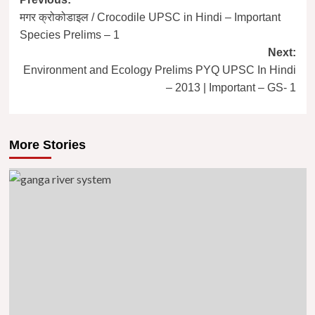
Post
मगर क्रोकोडाइल / Crocodile UPSC in Hindi – Important
navigation
Species Prelims – 1
Next:
Environment and Ecology Prelims PYQ UPSC In Hindi
– 2013 | Important – GS- 1
More Stories