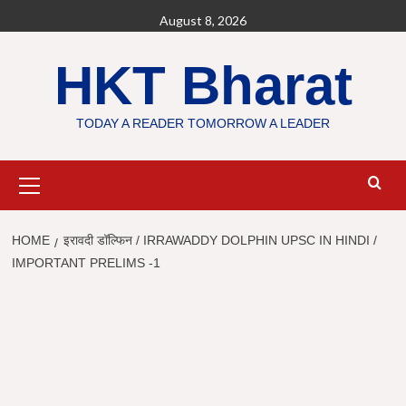
Skip
August 8, 2026
to
content
HKT Bharat
TODAY A READER TOMORROW A LEADER
Primary
Menu
HOME
इरावदी डॉल्फिन / IRRAWADDY DOLPHIN UPSC IN HINDI /
IMPORTANT PRELIMS -1