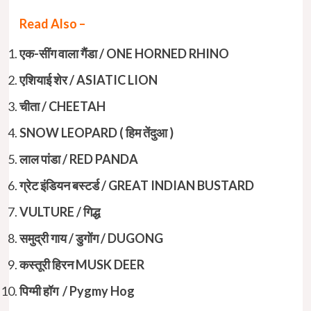
Read Also –
एक-सींग वाला गैंडा / ONE HORNED RHINO
एशियाई शेर / ASIATIC LION
चीता / CHEETAH
SNOW LEOPARD ( हिम तेंदुआ )
लाल पांडा / RED PANDA
ग्रेट इंडियन बस्टर्ड / GREAT INDIAN BUSTARD
VULTURE / गिद्ध
समुद्री गाय / डुगोंग / DUGONG
कस्तूरी हिरन MUSK DEER
पिग्मी हॉग / Pygmy Hog