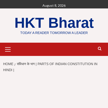
Skip
August 8, 2026
to
content
HKT Bharat
TODAY A READER TOMORROW A LEADER
Primary
Menu
HOME
संविधान के भाग | PARTS OF INDIAN CONSTITUTION IN
HINDI |