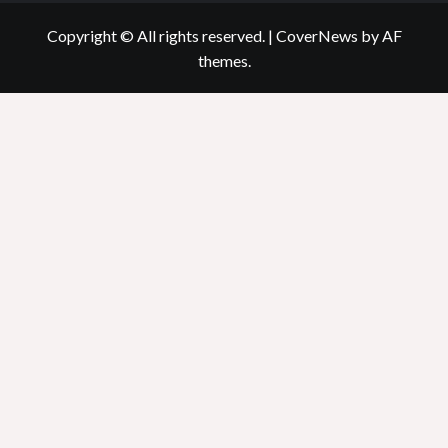
Copyright © All rights reserved.
|
CoverNews
by AF
themes.