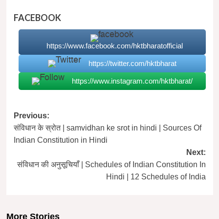
FACEBOOK
https://www.facebook.com/hktbharatofficial
https://twitter.com/hktbharat
https://www.instagram.com/hktbharat/
Post
Previous:
संविधान के स्रोत | samvidhan ke srot in hindi | Sources Of
navigation
Indian Constitution in Hindi
Next:
संविधान की अनुसूचियाँ | Schedules of Indian Constitution In
Hindi | 12 Schedules of India
More Stories