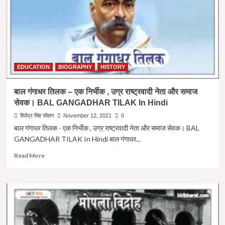
तक
भारतीय
नौसेना
का
क्रमिक
विकास।
History
of
EDUCATION
BIOGRAPHY
HISTORY
Indian
Navy
बाल गंगाधर तिलक – एक निर्भीक , उग्र राष्ट्रवादी नेता और समाज
In
सेवक। BAL GANGADHAR TILAK In Hindi
Hindi
|
शिवेंद्र सिंह चौहान
November 12, 2021
0
Important
बाल गंगाधर तिलक - एक निर्भीक , उग्र राष्ट्रवादी नेता और समाज सेवक। BAL
GS-
GANGADHAR TILAK In Hindi बाल गंगाधर...
1
Read
Read More
more
about
बाल
गंगाधर
तिलक
–
एक