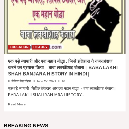
गढ़
चंद्रवार
कैसे
बना
फिरोजाबाद
?
History
of
Firozabad
EDUCATION
HISTORY
In
Hindi
एक बड़े व्यापारी और एक महान योद्धा , जिन्हें इतिहास ने नजरअंदाज
करने का प्रयास किया – बाबा लक्खीशाह बंजारा। BABA LAKHI
SHAH BANJARA HISTORY IN HINDI |
शिवेंद्र सिंह चौहान
June 22, 2021
10
एक बड़े व्यापारी , सिविल ठेकेदार और एक महान योद्धा - बाबा लक्खीशाह बंजारा |
BABA LAKHI SHAH BANJARA HISTORY...
Read
Read More
more
about
एक
BREAKING NEWS
बड़े