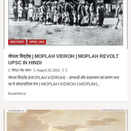
निर्भीक
,
उग्र
राष्ट्रवादी
नेता
और
समाज
सेवक।
HISTORY
UPSC IAS
BAL
GANGADHAR
मोपला विद्रोह | MOPLAH VIDROH | MOPLAH REVOLT
TILAK
UPSC IN HINDI
In
Hindi
शिवेंद्र सिंह चौहान
August 20, 2021
1
मोपला विद्रोह (MOPLAH VIDROH) - हत्याओं और बलात्कार का कारण बना
था ये सांप्रदायिक दंगा | MOPLAH VIDROH | MOPLAH...
Read
Read More
more
about
मोपला
विद्रोह
|
MOPLAH