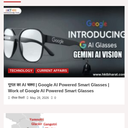
व्यापारी
और
एक
महान
योद्धा
,
जिन्हें
इतिहास
ने
नजरअंदाज
करने
का
प्रयास
TECHNOLOGY
CURRENT AFFAIRS
किया
–
बाबा
गूगल का AI चश्मा | Google AI Powered Smart Glasses |
लक्खीशाह
Work of Google AI Powered Smart Glasses
बंजारा।
दीपक तिवारी
May 28, 2026
0
BABA
LAKHI
SHAH
BANJARA
HISTORY
IN