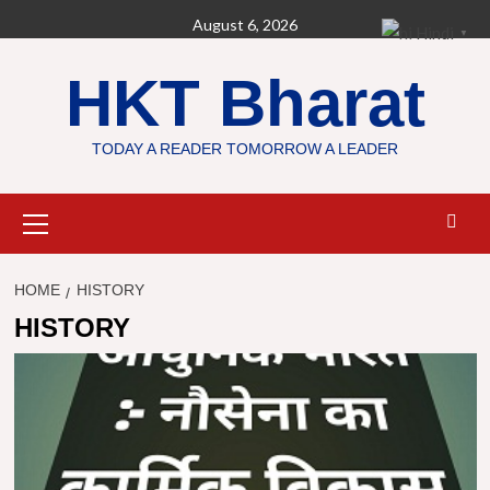
Skip
August 6, 2026
Hindi
▼
to
content
HKT Bharat
TODAY A READER TOMORROW A LEADER
Primary
Menu
HOME
HISTORY
HISTORY