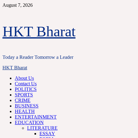
Skip
August 7, 2026
to
content
HKT Bharat
Today a Reader Tomorrow a Leader
Primary
HKT Bharat
Menu
About Us
Contact Us
POLITICS
SPORTS
CRIME
BUSINESS
HEALTH
ENTERTAINMENT
EDUCATION
LITERATURE
ESSAY