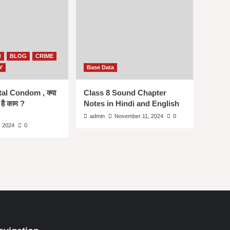
d
BLOG
CRIME
Y
Base Data
ital Condom , क्या
Class 8 Sound Chapter
 है काम ?
Notes in Hindi and English
admin
November 11, 2024
0
 2024
0