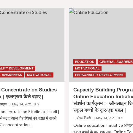
10
about
Habits
नशा
Of
(Nasha
Mentally
)
Strong
–
People
युवा
In
और
Hindi
देश
|
पर
मानसिक
दुष्प्रभाव,
रूप
कारण
EDUCATION
GENERAL AWARENE
से
और
मजबूत
LITY DEVELOPMENT
MOTIVATIONAL
बचाव
व्यक्तियों
पर
L AWARENESS
MOTIVATIONAL
PERSONALITY DEVELOPMENT
की
निबंध
10
।
 Concentrate on Studies
Capacity Building Progr
पहचान
Nasha
 | एकाग्रता कैसे बढ़ाए |
Online Education Initiative
|
ka
संवर्धन कार्यक्रम :- ऑनलाइन शिक्ष
prabhav
ह चौहान
May 14, 2021
2
/
स्कूल बच्चों के द्वार-एक पहल |
oncentrate on Studies in Hindi |
5th
े बढ़ाए आज विद्यार्थियों को पढ़ाई में सबसे
दीपक तिवारी
May 13, 2021
0
reason
्या concentration...
Online Education Initiative ऑनलाइ
must
स्कूल बच्चों के द्वार-एक पहल Online E
read