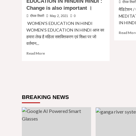
EDUCATION IN HINDIIN HINDI :
दीपक तिवार
Aspirants
Change is also important ।
मैडिटेशन / ध
se
MEDITAT
दीपक तिवारी
May 2, 2021
0
kya
IN HINDI व
sikhe
WOMEN'S EDUCATION IN HINDI
WOMEN'S EDUCATION IN HINDI आज का
Read Mor
हमारा लेख है महिला सशक्तिकरण एवं शिक्षा पर जो
वर्तमान...
Read
Read More
more
about
महिला
सशक्तिकरण
एवं
महिला
शिक्षा
BREAKING NEWS
:
बदलाव
भी
है
जरूरी
।
WOMEN’S