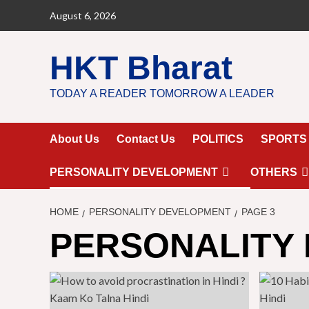
Skip
August 6, 2026
to
content
HKT Bharat
TODAY A READER TOMORROW A LEADER
About Us
Contact Us
POLITICS
SPORTS
PERSONALITY DEVELOPMENT
OTHERS
HOME
PERSONALITY DEVELOPMENT
PAGE 3
PERSONALITY