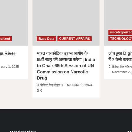
BENEFITS
IN
HINDI
uncategorize
orized
Base Data
CURRENT AFFAIRS
TECHNOLOG
nga River
भारत नारकोटिक ड्रग्स आयोग के
लांच हुआ Dig
68वें सत्र की अध्यक्षता करेगा | India
हैं ? कैसे करता
to Chair 68th Session of UN
ruary 1, 2025
शिवेंद्र सिंह चौहान
Commission on Narcotic
November 22,
Drug
शिवेंद्र सिंह चौहान
December 8, 2024
0