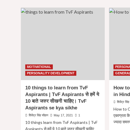
How
to
avoid
procrastination
in
Hindi
?
काम
टालने
की
आदत
कैसे
छोड़े
MOTIVATIONAL
PERSONA
?
PERSONALITY DEVELOPMENT
GENERA
10 things to learn from TvF
How to
Aspirants | TvF Aspirants से हमें ये
in Hindi
10 बाते जरुर सीखनी चाहिए। TvF
शिवेंद्र सिं
Aspirants se kya sikhe
How to C
एकाग्रता कैस
शिवेंद्र सिंह चौहान
May 17, 2021
1
ज्यादा समस
10 things learn from TvF Aspirants | TvF
Aspirants से हमें ये 10 बाते जरुर सीखनी चाहिए