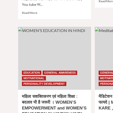
Read Mor
You tube पर...
Read
Read More
more
about
10
things
to
learn
from
TvF
Aspirants
|
TvF
Aspirants
EDUCATION
GENERAL AWARENESS
GENERA
से
MOTIVATIONAL
MOTIVAT
हमें
ये
PERSONALITY DEVELOPMENT
PERSONA
10
बाते
महिला सशक्तिकरण एवं महिला शिक्षा :
मैडिटेशन /
जरुर
बदलाव भी है जरूरी । WOMEN’S
फायदे 
सीखनी
EMPOWERMENT and WOMEN’S
KARE ,
चाहिए।
TvF