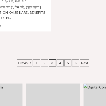
ी
April 28, 2021
0
पहल
्यान क्या हैं , कैसे करें , इसके फायदे |
|
ION KAISE KARE , BENEFITS
र्तमान...
Read
e
more
about
मैडिटेशन
/
ध्यान
क्या
हैं
,
Posts
3
Previous
1
2
4
5
6
Next
कैसे
navigation
करें
,
इसके
फायदे
|
MEDITATION
KAISE
KARE
,