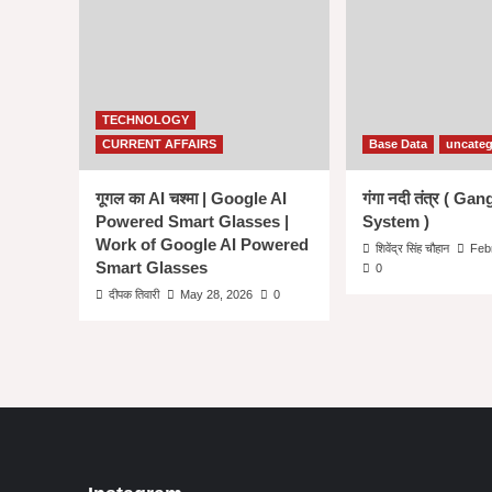
EMPOWERMENT
and
WOMEN’S
EDUCATION
IN
HINDIIN
TECHNOLOGY
HINDI
CURRENT AFFAIRS
Base Data
uncateg
:
Change
गूगल का AI चश्मा | Google AI
गंगा नदी तंत्र ( Ga
is
also
Powered Smart Glasses |
System )
important
Work of Google AI Powered
शिवेंद्र सिंह चौहान
Feb
।
Smart Glasses
0
दीपक तिवारी
May 28, 2026
0