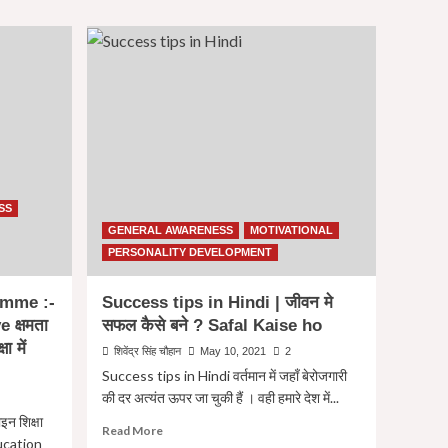
day
in
Hindi
|
राष्ट्रीय
युवा
दिवस
SS
GENERAL AWARENESS
MOTIVATIONAL
PERSONALITY DEVELOPMENT
amme :-
Success tips in Hindi | जीवन मे
 क्षमता
सफल कैसे बने ? Safal Kaise ho
ा में
शिवेंद्र सिंह चौहान
May 10, 2021
2
Success tips in Hindi वर्तमान में जहाँ बेरोजगारी
की दर अत्यंत ऊपर जा चुकी हैं । वही हमारे देश में...
न शिक्षा
Read
Read More
ducation
more