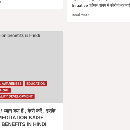
Read
e
Initiative वर्तमान समय में कोरोना महामारी
more
about
Read
Read More
How
more
to
about
Concentrate
Capacity
on
Building
Studies
Programme
in
:-
Hindi
Online
|
Education
एकाग्रता
Initiative
कैसे
क्षमता
बढ़ाए
संवर्धन
|
कार्यक्रम
L AWARENESS
EDUCATION
:-
IONAL
ऑनलाइन
शिक्षा
LITY DEVELOPMENT
में
स्कूल
 ध्यान क्या हैं , कैसे करें , इसके
बच्चों
| MEDITATION KAISE
के
 BENEFITS IN HINDI
द्वार-
एक