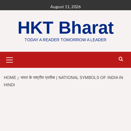
Skip
August 11, 2026
to
content
HKT Bharat
TODAY A READER TOMORROW A LEADER
Primary
Menu
HOME
भारत के राष्ट्रीय प्रतीक | NATIONAL SYMBOLS OF INDIA IN
HINDI