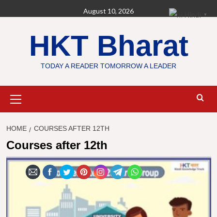
Skip
August 10, 2026
Hindi
▼
to
content
HKT Bharat
TODAY A READER TOMORROW A LEADER
Primary
Menu
HOME
COURSES AFTER 12TH
Courses after 12th