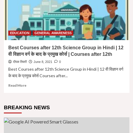
Hindi
|
12
वी
कला
वर्ग
EDUCATION
GENERAL AWARENESS
के
बाद
Best Courses after 12th Science Group in Hindi | 12
के
वी विज्ञान वर्ग के बाद के प्रमुख कोर्स | Courses after 12th
प्रमुख
कोर्स
दीपक तिवारी
June 8, 2021
0
|
Best Courses after 12th Science Group in Hindi | 12 वी विज्ञान वर्ग
Courses
के बाद के प्रमुख कोर्स Courses after...
after
12th
Read
Read More
more
about
Best
BREAKING NEWS
Courses
after
12th
Science
Group