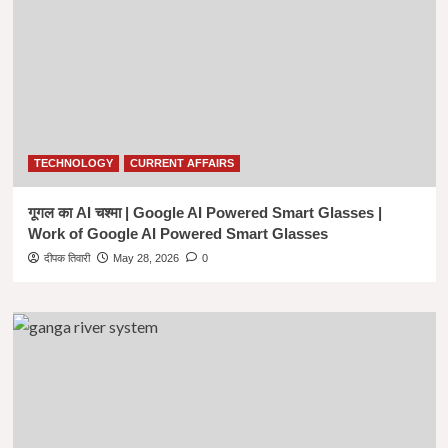
Hindi
|
12
वी
विज्ञान
वर्ग
के
बाद
TECHNOLOGY
CURRENT AFFAIRS
के
प्रमुख
कोर्स
गूगल का AI चश्मा | Google AI Powered Smart Glasses |
|
Work of Google AI Powered Smart Glasses
Courses
दीपक तिवारी
May 28, 2026
0
after
12th