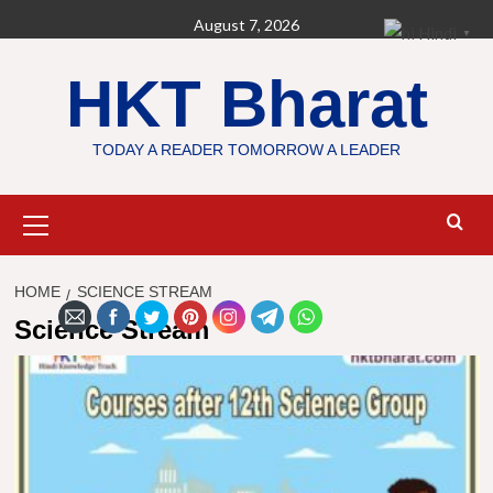
Skip
August 7, 2026
Hindi
▼
to
content
HKT Bharat
TODAY A READER TOMORROW A LEADER
Primary
Menu
HOME
SCIENCE STREAM
Science Stream