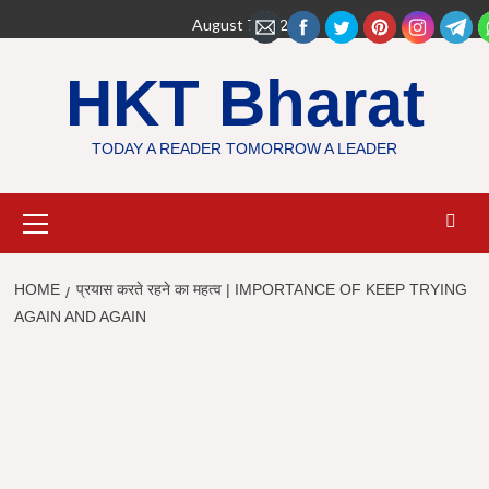
Skip
August 7, 2026
to
content
HKT Bharat
TODAY A READER TOMORROW A LEADER
Primary
Menu
HOME
प्रयास करते रहने का महत्व | IMPORTANCE OF KEEP TRYING
AGAIN AND AGAIN