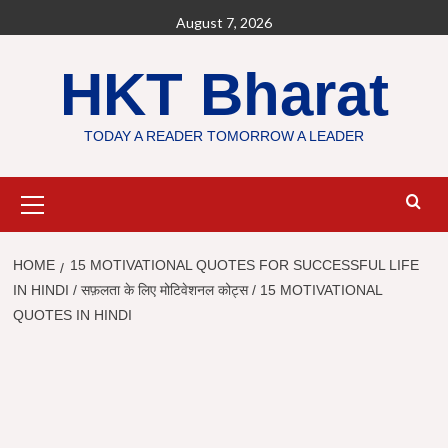
Skip
August 7, 2026
to
content
HKT Bharat
TODAY A READER TOMORROW A LEADER
Primary
Menu
HOME
15 MOTIVATIONAL QUOTES FOR SUCCESSFUL LIFE
IN HINDI / सफ़लता के लिए मोटिवेशनल कोट्स / 15 MOTIVATIONAL
QUOTES IN HINDI