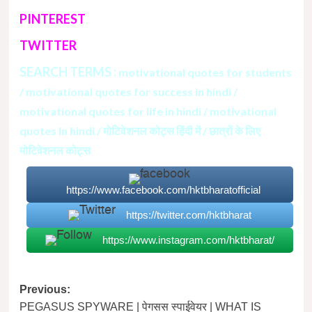
PINTEREST
TWITTER
SEARCH TERMS :
motivational quotes for students
/ motivational quotes for success in hindi /
motivational quotes for life in hindi / motivational
quotes In hindi / मोटिवेशनल कोट्स हिंदी में / छात्रों के लिए
मोटिवेशनल कोट्स
https://www.facebook.com/hktbharatofficial
https://twitter.com/hktbharat
https://www.instagram.com/hktbharat/
Post
Previous:
PEGASUS SPYWARE | पेगसस स्पाईवेयर | WHAT IS