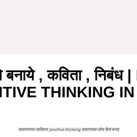
े बनाये , कविता , निबं
TIVE THINKING IN
सकारात्मक व्यक्तित्व positive thinking सकारत्मक सोच कैसे बनाए