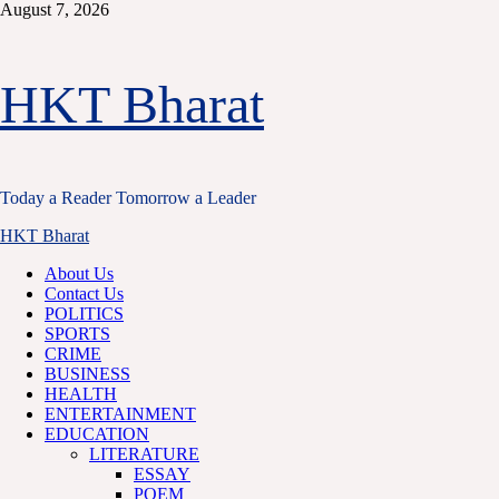
Skip
August 7, 2026
to
content
HKT Bharat
Today a Reader Tomorrow a Leader
Primary
HKT Bharat
Menu
About Us
Contact Us
POLITICS
SPORTS
CRIME
BUSINESS
HEALTH
ENTERTAINMENT
EDUCATION
LITERATURE
ESSAY
POEM