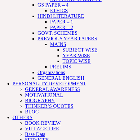
GS PAPER – 4
ETHICS
HINDI LITERATURE
PAPER – 1
PAPER – 2
GOVT. SCHEMES
PREVIOUS YEAR PAPERS
MAINS
SUBJECT WISE
YEAR WISE
TOPIC WISE
PRELIMS
Organizations
GENERAL ENGLISH
PERSONALITY DEVELOPMENT
GENERAL AWARENESS
MOTIVATIONAL
BIOGRAPHY
THINKER’S QUOTES
BLOG
OTHERS
BOOK REVIEW
VILLAGE LIFE
Base Data
SERVICES