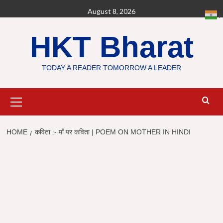
Skip
August 8, 2026
H
to
content
HKT Bharat
TODAY A READER TOMORROW A LEADER
Primary
Menu
HOME
कविता :- माँ पर कविता | POEM ON MOTHER IN HINDI