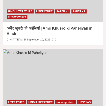
HINDI LITERATURE
LITERATURE
PAPER - 1
PAPER - 2
uncategorized
अमीर खुसरो की पहेलियाँ | Amir Khusro ki Paheliyan in
Hindi
HKT TEAM
September 10, 2022
0
LITERATURE
HINDI LITERATURE
uncategorized
UPSC IAS