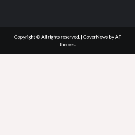
Copyright © All rights reserved.
|
CoverNews
by AF
themes.