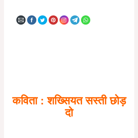
कविता : शख्सियत सस्ती छोड़
दो