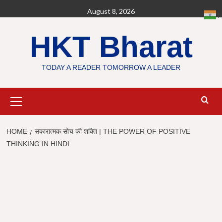
Skip
August 8, 2026
H
to
content
HKT Bharat
TODAY A READER TOMORROW A LEADER
Primary
Menu
HOME
सकारात्मक सोच की शक्ति | THE POWER OF POSITIVE
THINKING IN HINDI