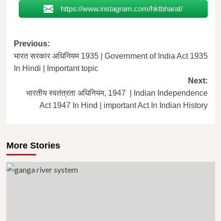
https://www.instagram.com/hktbharat/
Post
Previous:
भारत सरकार अधिनियम 1935 | Government of India Act 1935
navigation
In Hindi | Important topic
Next:
भारतीय स्वतंत्रता अधिनियम, 1947 | Indian Independence
Act 1947 In Hind | important Act In Indian History
More Stories