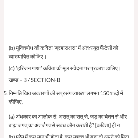
(b) मुक्तिबोध की कविता ‘ब्रह्मराक्षस’ में अंतःस्यूत फैंटेसी को
व्याख्यायित कीजिए।
(c) ‘हरिजन गाथा’ कविता की मूल संवेदना पर प्रकाश डालिए।
खण्ड – B / SECTION-B
निम्नलिखित अवतरणों की सप्रसंग व्याख्या लगभग 150 शब्दों में
कीजिए,
(a) अंधकार का आलोक से, असत् का सत् से, जड़ का चेतन से और
बाह्य जगत् का अंतर्जगतसे सबंध कौन कराती है? [कविता] ही न।
(b) प्रेम में कुछ मान भी होता है, कुछ महत्त्व भी बद्धा तो अपने को मिटा