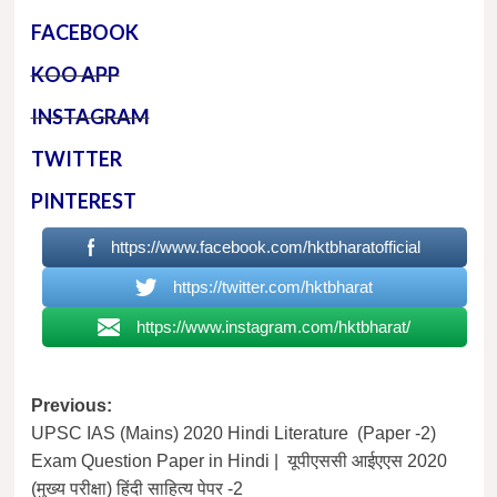
FACEBOOK
KOO APP
INSTAGRAM
TWITTER
PINTEREST
https://www.facebook.com/hktbharatofficial
https://twitter.com/hktbharat
https://www.instagram.com/hktbharat/
Post
Previous:
UPSC IAS (Mains) 2020 Hindi Literature (Paper -2)
navigation
Exam Question Paper in Hindi | यूपीएससी आईएएस 2020
(मुख्य परीक्षा) हिंदी साहित्य पेपर -2