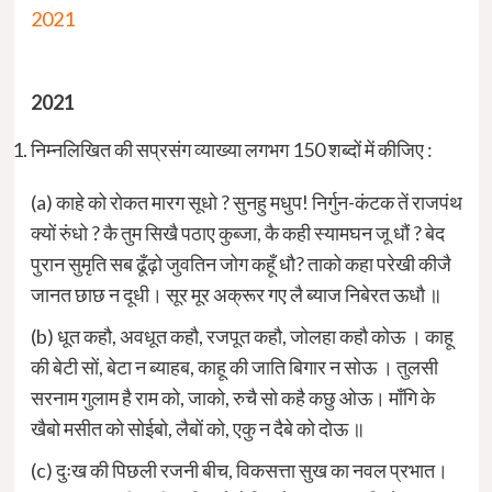
2021
2021
निम्नलिखित की सप्रसंग व्याख्या लगभग 150 शब्दों में कीजिए :
(a) काहे को रोकत मारग सूधो ? सुनहु मधुप! निर्गुन-कंटक तें राजपंथ
क्यों रुंधो ? कै तुम सिखै पठाए कुब्जा, कै कही स्यामघन जू धौं ? बेद
पुरान सुमृति सब ढूँढ़ो जुवतिन जोग कहूँ धौ? ताको कहा परेखी कीजै
जानत छाछ न दूधी। सूर मूर अक्रूर गए लै ब्याज निबेरत ऊधौ ॥
(b) धूत कहौ, अवधूत कहौ, रजपूत कहौ, जोलहा कहौ कोऊ । काहू
की बेटी सों, बेटा न ब्याहब, काहू की जाति बिगार न सोऊ । तुलसी
सरनाम गुलाम है राम को, जाको, रुचै सो कहै कछु ओऊ। माँगि के
खैबो मसीत को सोईबो, लैबों को, एकु न दैबे को दोऊ ॥
(c) दुःख की पिछली रजनी बीच, विकसत्ता सुख का नवल प्रभात।