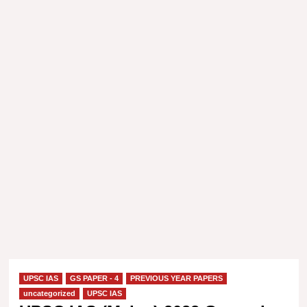
UPSC IAS
GS PAPER - 4
PREVIOUS YEAR PAPERS
uncategorized
UPSC IAS