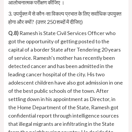
आलोचनात्मक परीक्षण कीजिए ।
3. उपर्युक्त में से कौन-सा विकल्प प्रभात के लिए सर्वाधिक उपयुक्त
होगा और क्यों? (उत्तर 250 शब्दों में दीजिए)
Q.8)
Ramesh is State Civil Services Officer who
got the opportunity of getting posted to the
capital of a border State after Tendering 20 years
of service. Ramesh’s mother has recently been
detected cancer and has been admitted in the
leading cancer hospital of the city. His two
adolescent children have also got admission in one
of the best public schools of the town. After
settling down in his appointment as Director, in
the Home Department of the State, Ramesh got
confidential report through intelligence sources
that illegal migrants are infiltrating in the State
from the neighbouring country. He decided to