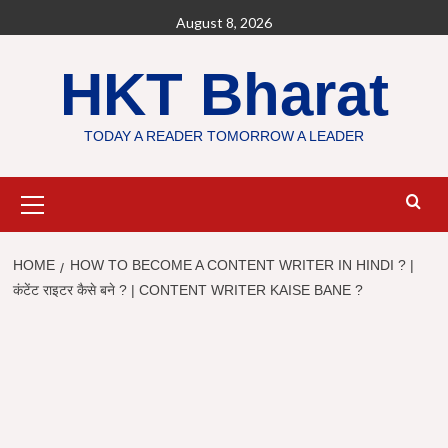
Skip
August 8, 2026
to
content
HKT Bharat
TODAY A READER TOMORROW A LEADER
Primary
Menu
HOME
HOW TO BECOME A CONTENT WRITER IN HINDI ? |
कंटेंट राइटर कैसे बने ? | CONTENT WRITER KAISE BANE ?