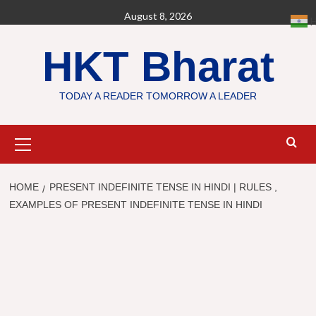
Skip
August 8, 2026
H
to
content
HKT Bharat
TODAY A READER TOMORROW A LEADER
Primary
Menu
HOME
PRESENT INDEFINITE TENSE IN HINDI | RULES ,
EXAMPLES OF PRESENT INDEFINITE TENSE IN HINDI