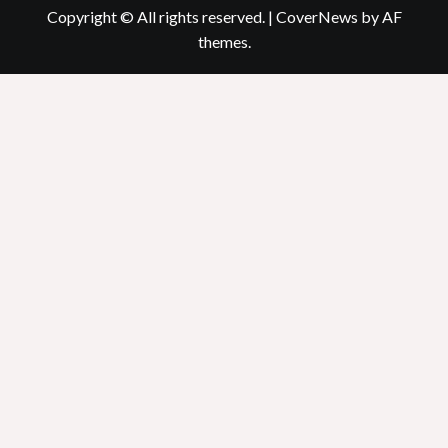
Copyright © All rights reserved.
|
CoverNews
by AF
themes.