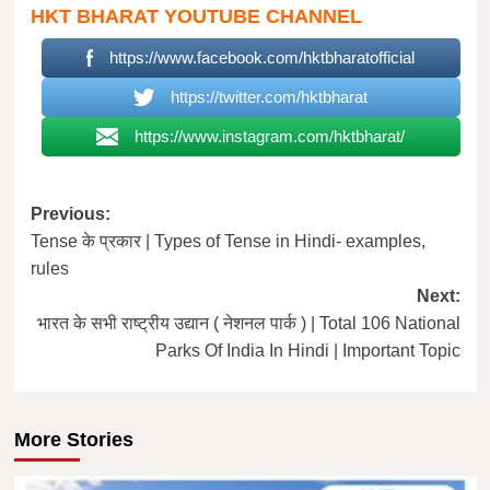
HKT BHARAT YOUTUBE CHANNEL
https://www.facebook.com/hktbharatofficial
https://twitter.com/hktbharat
https://www.instagram.com/hktbharat/
Post
Previous:
Tense के प्रकार | Types of Tense in Hindi- examples,
navigation
rules
Next:
भारत के सभी राष्ट्रीय उद्यान ( नेशनल पार्क ) | Total 106 National
Parks Of India In Hindi | Important Topic
More Stories