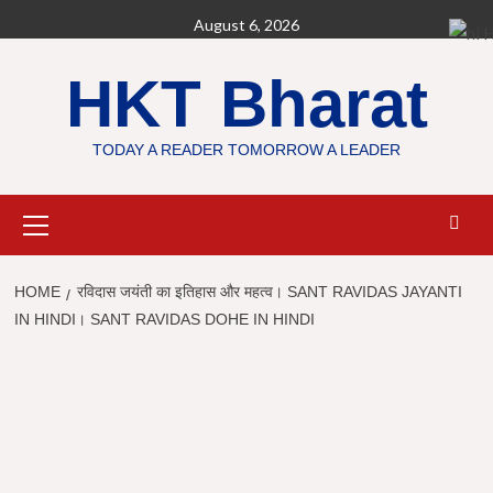
Skip
August 6, 2026
H
to
content
HKT Bharat
TODAY A READER TOMORROW A LEADER
Primary
Menu
HOME
रविदास जयंती का इतिहास और महत्व। SANT RAVIDAS JAYANTI
IN HINDI। SANT RAVIDAS DOHE IN HINDI