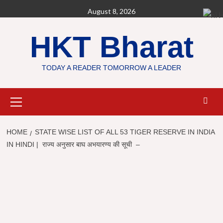
Skip
August 8, 2026
H
to
content
HKT Bharat
TODAY A READER TOMORROW A LEADER
Primary
Menu
HOME
STATE WISE LIST OF ALL 53 TIGER RESERVE IN INDIA
IN HINDI | राज्य अनुसार बाघ अभयारण्य की सूची –