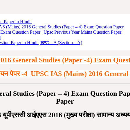
 Paper in Hindi |
C IAS (Mains) 2016 General Studies (Paper – 4) Exam Question Paper
Exam Question Paper | Upsc Previous Year Mains Question Paper
4
ion Paper in Hindi | खण्ड – A (Section – A)
16 General Studies (Paper -4) Exam Quest
ध्ययन पेपर -4
UPSC IAS (Mains) 2016 General 
al Studies (Paper – 4) Exam Question Pape
Paper
यूपीएससी आईएएस 2016 (मुख्य परीक्षा) सामान्य अध्यय