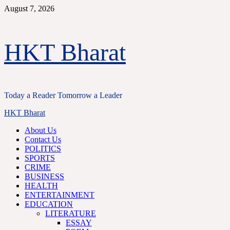
Skip
August 7, 2026
to
content
HKT Bharat
Today a Reader Tomorrow a Leader
Primary
HKT Bharat
Menu
About Us
Contact Us
POLITICS
SPORTS
CRIME
BUSINESS
HEALTH
ENTERTAINMENT
EDUCATION
LITERATURE
ESSAY