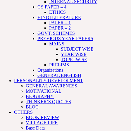
INTERNAL SECURITY
GS PAPER – 4
ETHICS
HINDI LITERATURE
PAPER – 1
PAPER – 2
GOVT. SCHEMES
PREVIOUS YEAR PAPERS
MAINS
SUBJECT WISE
YEAR WISE
TOPIC WISE
PRELIMS
Organizations
GENERAL ENGLISH
PERSONALITY DEVELOPMENT
GENERAL AWARENESS
MOTIVATIONAL
BIOGRAPHY
THINKER’S QUOTES
BLOG
OTHERS
BOOK REVIEW
VILLAGE LIFE
Base Data