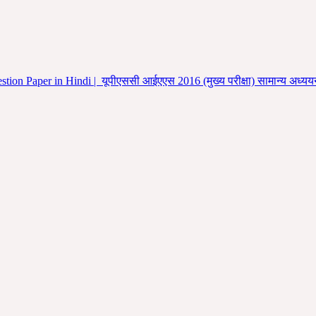
n Paper in Hindi | यूपीएससी आईएएस 2016 (मुख्य परीक्षा) सामान्य अध्ययन