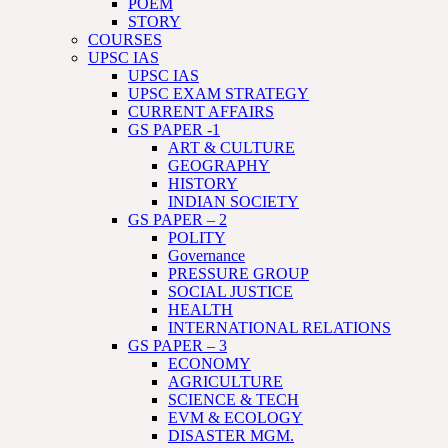
POEM
STORY
COURSES
UPSC IAS
UPSC IAS
UPSC EXAM STRATEGY
CURRENT AFFAIRS
GS PAPER -1
ART & CULTURE
GEOGRAPHY
HISTORY
INDIAN SOCIETY
GS PAPER – 2
POLITY
Governance
PRESSURE GROUP
SOCIAL JUSTICE
HEALTH
INTERNATIONAL RELATIONS
GS PAPER – 3
ECONOMY
AGRICULTURE
SCIENCE & TECH
EVM & ECOLOGY
DISASTER MGM.