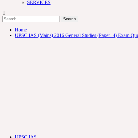
SERVICES
Search
for:
Home
UPSC IAS (Mains) 2016 General Studies (Paper -4) Exam Questio
UPSC IAS